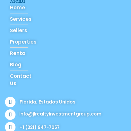
Menú
Home
Services
Sellers
Properties
Renta
Blog
Contact
Us
Florida, Estados Unidos
info@jlrealtyinvestmentgroup.com
+1 (321) 947-7057